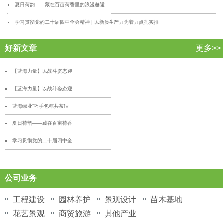
夏日荷韵——藏在百亩荷香里的浪漫邂逅
学习贯彻党的二十届四中全会精神 | 以新质生产力为着力点扎实推
好新文章
更多>>
【蓝海力量】以战斗姿态迎
【蓝海力量】以战斗姿态迎
蓝海绿业“巧手包粽共茶话
夏日荷韵——藏在百亩荷香
学习贯彻党的二十届四中全
公司业务
工程建设
园林养护
景观设计
苗木基地
花艺景观
商贸旅游
其他产业