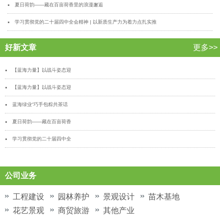
夏日荷韵——藏在百亩荷香里的浪漫邂逅
学习贯彻党的二十届四中全会精神 | 以新质生产力为着力点扎实推
好新文章
更多>>
【蓝海力量】以战斗姿态迎
【蓝海力量】以战斗姿态迎
蓝海绿业“巧手包粽共茶话
夏日荷韵——藏在百亩荷香
学习贯彻党的二十届四中全
公司业务
工程建设
园林养护
景观设计
苗木基地
花艺景观
商贸旅游
其他产业