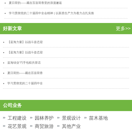
夏日荷韵——藏在百亩荷香里的浪漫邂逅
学习贯彻党的二十届四中全会精神 | 以新质生产力为着力点扎实推
好新文章
更多>>
【蓝海力量】以战斗姿态迎
【蓝海力量】以战斗姿态迎
蓝海绿业“巧手包粽共茶话
夏日荷韵——藏在百亩荷香
学习贯彻党的二十届四中全
公司业务
工程建设
园林养护
景观设计
苗木基地
花艺景观
商贸旅游
其他产业