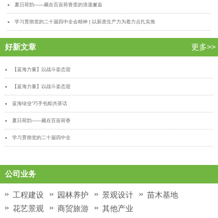
夏日荷韵——藏在百亩荷香里的浪漫邂逅
学习贯彻党的二十届四中全会精神 | 以新质生产力为着力点扎实推
好新文章
更多>>
【蓝海力量】以战斗姿态迎
【蓝海力量】以战斗姿态迎
蓝海绿业“巧手包粽共茶话
夏日荷韵——藏在百亩荷香
学习贯彻党的二十届四中全
公司业务
工程建设
园林养护
景观设计
苗木基地
花艺景观
商贸旅游
其他产业